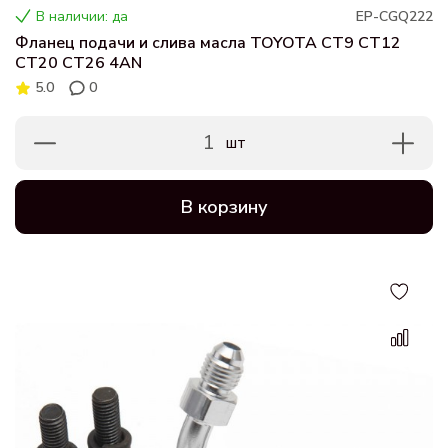
В наличии: да
EP-CGQ222
Фланец подачи и слива масла TOYOTA CT9 CT12
CT20 CT26 4AN
5.0
0
1
шт
В корзину