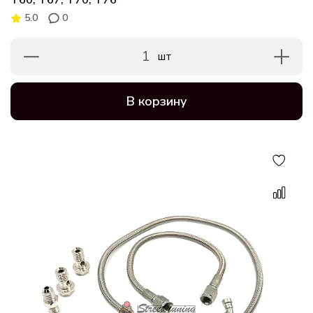
T60, T67, T70, T76
5.0
0
1
шт
В корзину