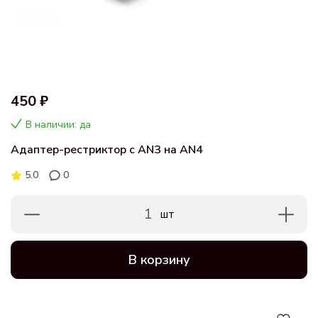
450 ₽
В наличии: да
Адаптер-рестриктор с AN3 на AN4
5.0
0
1
шт
В корзину