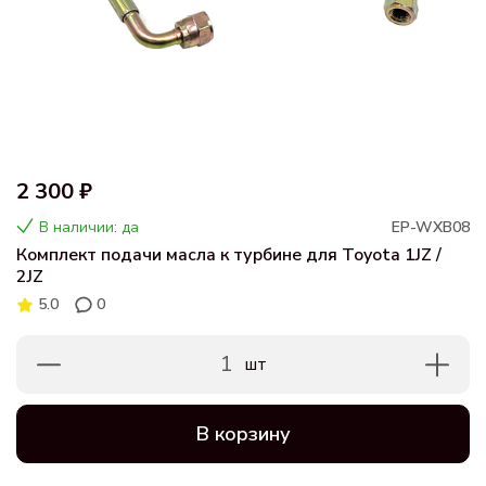
2 300 ₽
В наличии: да
EP-WXB08
Комплект подачи масла к турбине для Toyota 1JZ /
2JZ
5.0
0
1
шт
В корзину