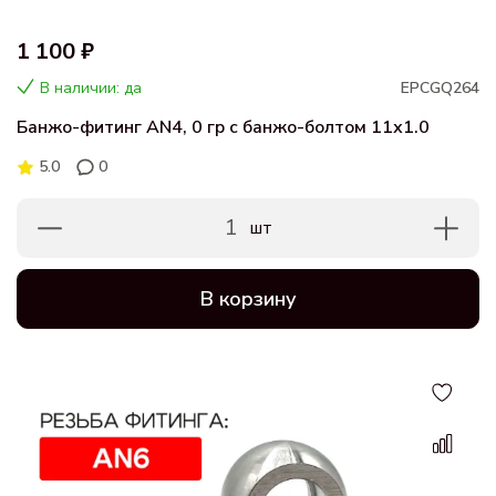
1 100 ₽
В наличии: да
EPCGQ264
Банжо-фитинг AN4, 0 гр с банжо-болтом 11х1.0
5.0
0
1
шт
В корзину