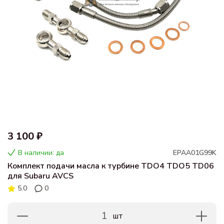
3 100 ₽
В наличии: да
EPAA01G99K
Комплект подачи масла к турбине TDO4 TDO5 TD06
для Subaru AVCS
5.0
0
1
шт