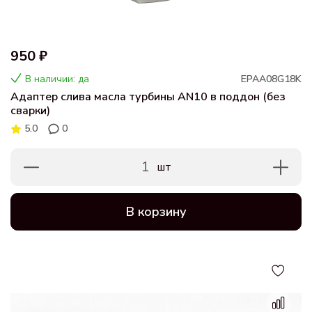
950 ₽
В наличии: да
EPAA08G18K
Адаптер слива масла турбины AN10 в поддон (без
сварки)
5.0
0
1
шт
В корзину