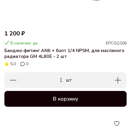
1 200 ₽
В наличии: да
EPCGQ106
Банджо фитинг AN6 + болт 1/4 NPSМ, для масляного
радиатора GМ 4L80E - 2 шт
5.0
0
1
шт
В корзину