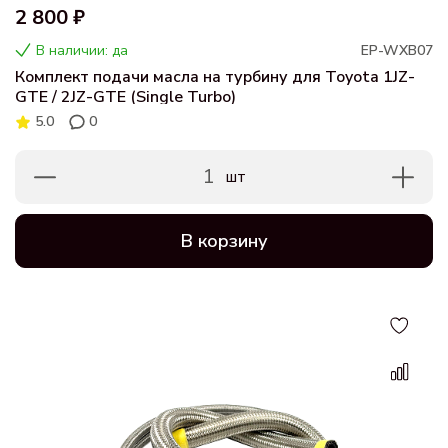
2 800 ₽
В наличии: да
EP-WXB07
Комплект подачи масла на турбину для Toyota 1JZ-
GTE / 2JZ-GTE (Single Turbo)
5.0
0
1
шт
В корзину